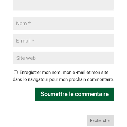
Enregistrer mon nom, mon e-mail et mon site
dans le navigateur pour mon prochain commentaire.
Soumettre le commentaire
Rechercher