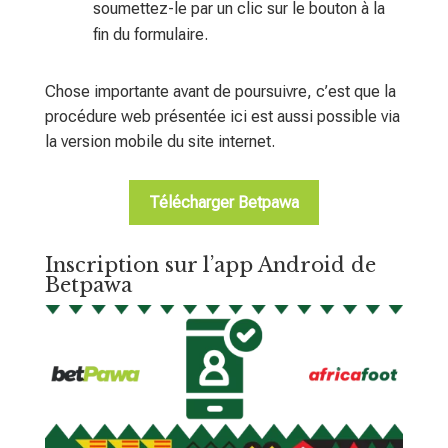
soumettez-le par un clic sur le bouton à la
fin du formulaire.
Chose importante avant de poursuivre, c’est que la
procédure web présentée ici est aussi possible via
la version mobile du site internet.
Télécharger Betpawa
Inscription sur l’app Android de
Betpawa