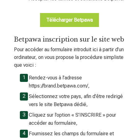
Télécharger Betpawa
Betpawa inscription sur le site web
Pour accéder au formulaire introduit ici à partir d’un
ordinateur, on vous propose la procédure simpliste
que voici :
Rendez-vous à l’adresse
https://brand.betpawa.com/,
Sélectionnez votre pays, afin d’être redirigé
vers le site Betpawa dédié,
Cliquez sur l’option « S’INSCRIRE » pour
accéder au formulaire,
Fournissez les champs du formulaire et