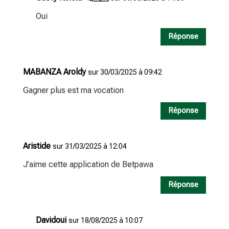
Oui
Réponse
MABANZA Aroldy
sur 30/03/2025 à 09:42
Gagner plus est ma vocation
Réponse
Aristide
sur 31/03/2025 à 12:04
J’aime cette application de Betpawa
Réponse
Davidoui
sur 18/08/2025 à 10:07