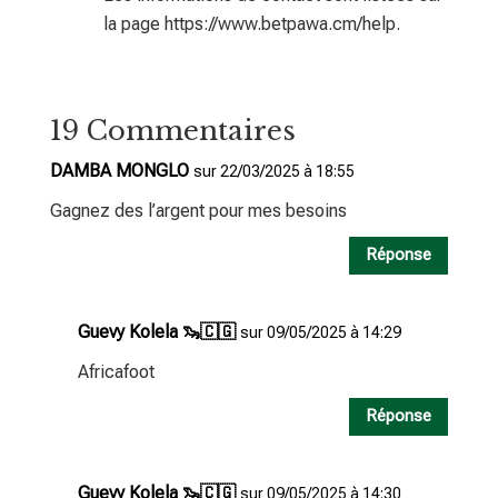
la page https://www.betpawa.cm/help.
19 Commentaires
DAMBA MONGLO
sur 22/03/2025 à 18:55
Gagnez des l’argent pour mes besoins
Réponse
Guevy Kolela 🦦🇨🇬
sur 09/05/2025 à 14:29
Africafoot
Réponse
Guevy Kolela 🦦🇨🇬
sur 09/05/2025 à 14:30